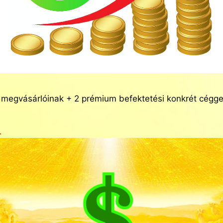
és megvásárlóinak + 2 prémium befektetési konkrét cé
l