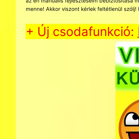
az én manuális fejlesztéseim bebiztosítása 
menne! Akkor viszont kérlek feltétlenül szólj!
+ Új csodafunkció: