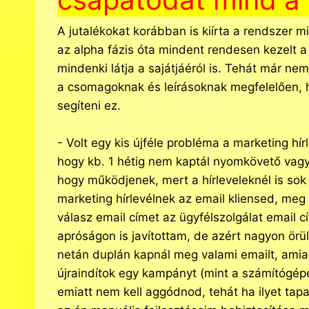
A jutalékokat korábban is kiírta a rendszer m
az alpha fázis óta mindent rendesen kezelt a
mindenki látja a sajátjáéról is. Tehát már 
a csomagoknak és leírásoknak megfelelően, h
segíteni ez.
- Volt egy kis újféle probléma a marketing hír
hogy kb. 1 hétig nem kaptál nyomkövető vagy k
hogy működjenek, mert a hírleveleknél is so
marketing hírlevélnek az email kliensed, meg 
válasz email címet az ügyfélszolgálat email 
apróságon is javítottam, de azért nagyon ör
netán duplán kapnál meg valami emailt, amiat
újraindítok egy kampányt (mint a számítógépet
emiatt nem kell aggódnod, tehát ha ilyet tapa