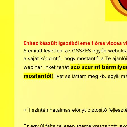
Ehhez készült igazából eme 1 órás vicces v
S emiatt levettem az ÖSSZES egyéb weboldalaim
a saját kódomtól, hogy mostantól a Te ajánlói 
szó szerint bármilye
webinár linket tehát
mostantól!
Ilyet se láttam még kb. egyik m
+ 1 szintén hatalmas előnyt biztosító fejlesz
Ez egy új fajta teljesen személyreszabott, ak