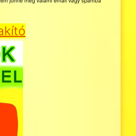
án nem jönne meg valami email vagy spamba
akító