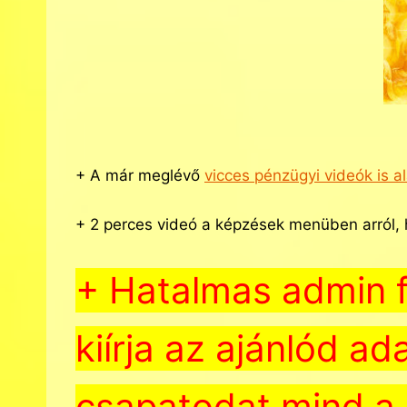
+ A már meglévő
vicces pénzügyi videók is 
+ 2 perces videó a képzések menüben arról,
+ Hatalmas admin fe
kiírja az ajánlód a
csapatodat mind a 