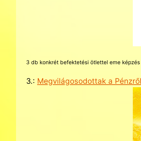
3 db konkrét befektetési ötlettel eme képz
3.:
Megvilágosodottak a Pénzrő