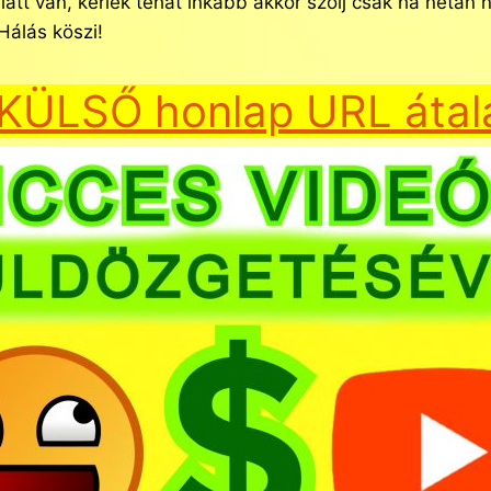
miatt van, kérlek tehát inkább akkor szólj csak ha net
 Hálás köszi!
KÜLSŐ honlap URL átal