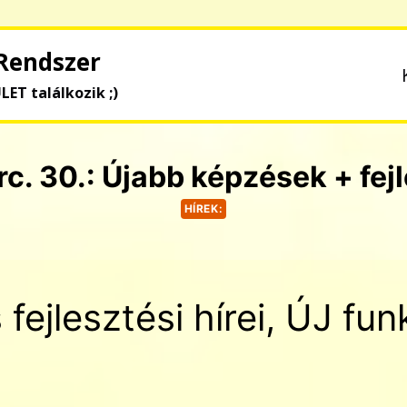
Rendszer
ÜLET találkozik ;)
c. 30.: Újabb képzések + fej
HÍREK:
 fejlesztési hírei, ÚJ fu