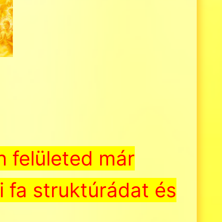
.
n felületed már
i fa struktúrádat és