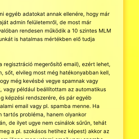
átni egyéb adatokat annak ellenére, hogy már
aját admin felületemről, de most már
y valóban rendesen működik a 10 szintes MLM
unkát is hatalmas mértékben elő tudja
a regisztráció megerősítő email), ezért lehet,
om, sőt, elvileg most még hatékonyabban kell,
k, hogy még kevésbé vegye spamnak vagy
t, vagy például beállítottam az automatikus
zág képzési rendszerére, és pár egyéb
valami email vagy pl. spamba menne. Ha
em tartós probléma, hanem olyankor
án, de ilyet ugye nem csinálok sűrűn, tehát
k meg a pl. szokásos hetihez képest) akkor az