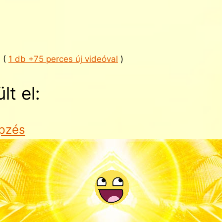
s (
1 db +75 perces új videóval
)
lt el:
épzés