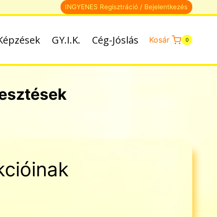
INGYENES Regisztráció / Bejelentkezés
Képzések
GY.I.K.
Cég-Jóslás
Kosár
0
lesztések
nkcióinak