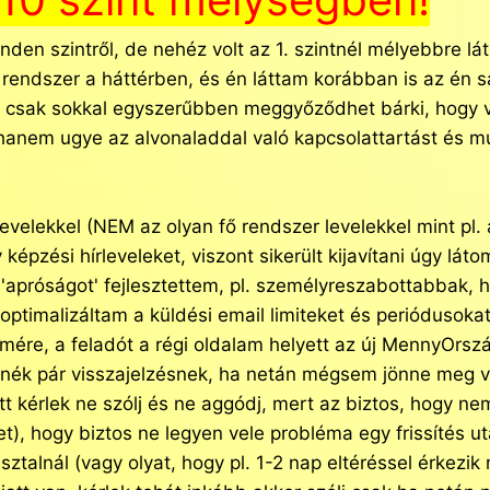
inden szintről, de nehéz volt az 1. szintnél mélyebbre l
 rendszer a háttérben, és én láttam korábban is az én s
nem csak sokkal egyszerűbben meggyőződhet bárki, hog
anem ugye az alvonaladdal való kapcsolattartást és m
levelekkel (NEM az olyan fő rendszer levelekkel mint pl. 
épzési hírleveleket, viszont sikerült kijavítani úgy lát
k 'apróságot' fejlesztettem, pl. személyreszabottabba
optimalizáltam a küldési email limiteket és periódusoka
címére, a feladót a régi oldalam helyett az új MennyOrs
ülnék pár visszajelzésnek, ha netán mégsem jönne meg 
t kérlek ne szólj és ne aggódj, mert az biztos, hogy n
), hogy biztos ne legyen vele probléma egy frissítés ut
sztalnál (vagy olyat, hogy pl. 1-2 nap eltéréssel érkezi