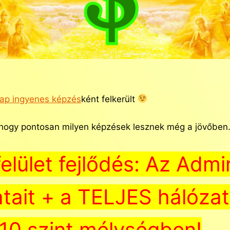
alap ingyenes képzés
ként felkerült
 hogy pontosan milyen képzések lesznek még a jövőben
lület fejlődés: Az Admi
datait + a TELJES hálózat
10 szint mélységben!