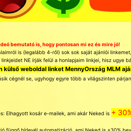
ideó bemutató is, hogy pontosan mi ez és mire jó!
ról is (legalább 4-ről) sok sok saját ajánlói linkemet,
linkjeidet NE írják felül a honlapjaim linkjei, hisz ugye
n külső weboldal linket MennyOrszág MLM ajánl
ásik cégnél se, ugyhogy egyre több a világszinten párja
+ 30%
tés: Elhagyott kosár e-mailek, ami akár Neked is
ció függő hírlevél automatizáció, ami Neked is +30% bev