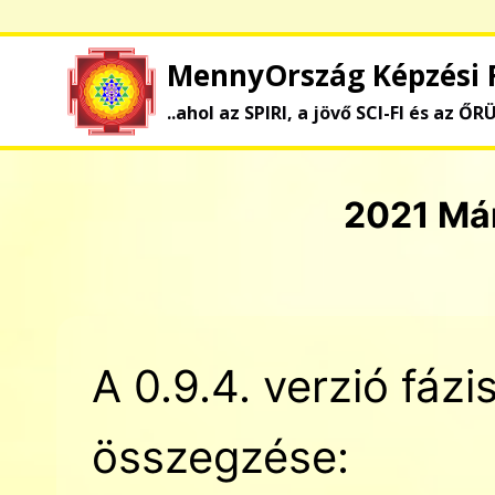
Skip
to
MennyOrszág Képzési 
content
..ahol az SPIRI, a jövő SCI-FI és az ŐR
2021 Már
A 0.9.4. verzió fázis
összegzése: