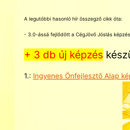
A legutóbbi hasonló hír összegző cikk óta:
- 3.0-ássá fejlődött a CégJövő Jóslás képzé
+ 3 db új képzés
készü
1.:
Ingyenes Önfejlesztő Alap k