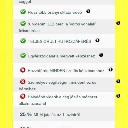
céggel
Plusz több órányi oktató videó
8. videóm: 112 perc: a 'vörös vonalak'
felismerése
TELJES ORULT.HU HOZZÁFÉRÉS
Ügyfélszolgálat a megvett képzéshez
Hozzáférés MINDEN fizetős képzésemhez
Személyes segítségem mindenhez és
bármihez
Haladóbb videók a cég jóslás módszer
alkalmazásáról
25 %
MLM jutalék az 1. szintről