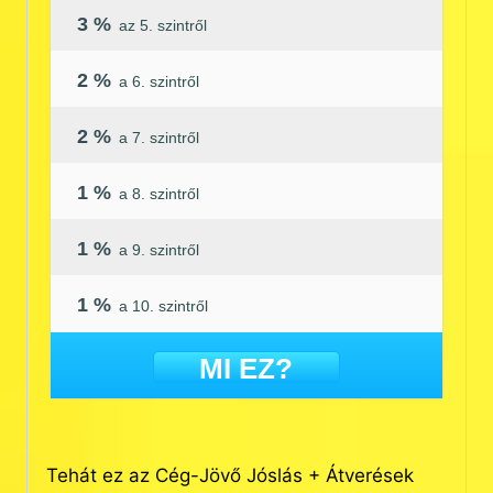
3 %
az 5. szintről
2 %
a 6. szintről
2 %
a 7. szintről
1 %
a 8. szintről
1 %
a 9. szintről
1 %
a 10. szintről
MI EZ?
Tehát ez az Cég-Jövő Jóslás + Átverések