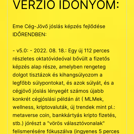
VERZIÓ IDŐNYOM:
Eme Cég-Jövő jóslás képzés fejlődése
IDŐRENDBEN:
- v5.0: - 2022. 08. 18.: Egy új 112 perces
részletes oktatóvideóval bővült a fizetős
képzés alap része, amelyben rengeteg
dolgot tisztázok és kihangsúlyozom a
legfőbb súlypontokat, és azok súlyát, és a
cégjövő jóslás lényegét számos újabb
konkrét cégjóslási példán át ( MLMek,
wellness, kriptovaluták, új trendek mint pl.:
metaverse coin, bankkártyás kripto fizetés,
stb.) jórészt a "vörös választóvonalak"
felismerésére fókuszálva (ingyenes 5 perces