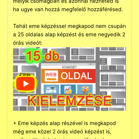
melyik csomagban és azonnal nézheted is
ha ugye van hozzá megfelelő hozzáférésed.
Tehát eme képzéssel megkapod nem csupán
a 25 oldalas alap képzést és eme negyedik 2
órás videót:
+ Eme képzés alap részével is megkapod
még eme közel 2 órás videó képzést is,