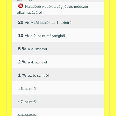
Haladóbb videók a cég jóslás módszer
alkalmazásáról
20 %
MLM jutalék az 1. szintről
10 %
a 2. szint mélységből
5 %
a 3. szintről
2 %
a 4. szintről
1 %
az 5. szintről
a 6. szintről
a 7. szintről
a 8. szintről