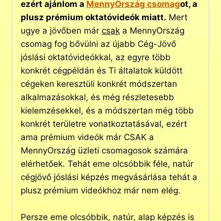
ezért ajánlom a
MennyOrszág csomag
ot, a
plusz prémium oktatóvideók miatt.
Mert
ugye a jövőben már
csak
a MennyOrszág
csomag fog bővülni az újabb Cég-Jövő
jóslási oktatóvideókkal, az egyre több
konkrét cégpéldán és Ti általatok küldött
cégeken keresztüli konkrét módszertan
alkalmazásokkal, és még részletesebb
kielemzésekkel, és a módszertan még több
konkrét területre vonatkoztatásával, ezért
ama prémium videók már CSAK a
MennyOrszág üzleti csomagosok számára
elérhetőek. Tehát eme olcsóbbik féle, natúr
cégjövő jóslási képzés megvásárlása tehát a
plusz prémium videókhoz már nem elég.
Persze eme olcsóbbik, natúr, alap képzés is