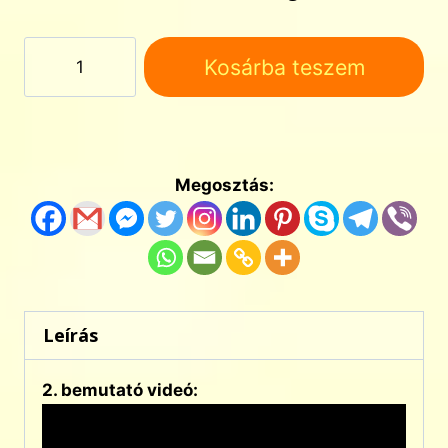
Cég-
Kosárba teszem
Jövő
+
Internetes
Átverés
Felismerés
Megosztás:
5.0
mennyiség
Leírás
2. bemutató videó: