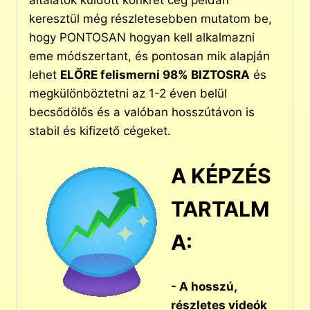
általatok küldött konkrét cég példán
keresztül még részletesebben mutatom be,
hogy PONTOSAN hogyan kell alkalmazni
eme módszertant, és pontosan mik alapján
lehet
ELŐRE felismerni 98% BIZTOSRA
és
megkülönböztetni az 1-2 éven belül
becsődölős és a valóban hosszútávon is
stabil és kifizető cégeket.
A KÉPZÉS
TARTALM
A:
- A hosszú,
részletes videók