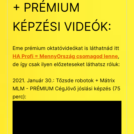
+ PRÉMIUM
KÉPZÉSI VIDEÓK:
Eme prémium oktatóvideókat is láthatnád itt
HA Profi = MennyOrszág csomagod lenne
,
de így csak ilyen előzeteseket láthatsz róluk:
2021. Január 30.: Tőzsde robotok + Mátrix
MLM - PRÉMIUM CégJövő jóslási képzés (75
perc):