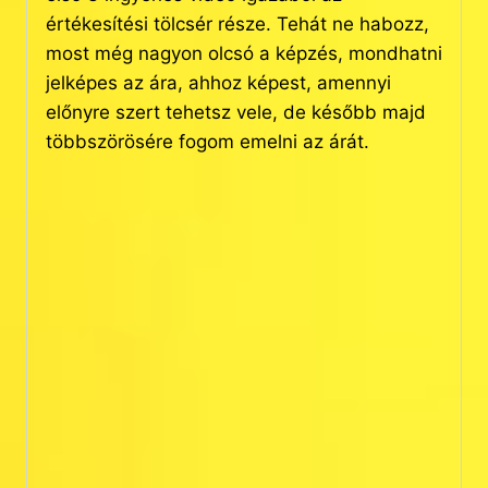
értékesítési tölcsér része. Tehát ne habozz,
most még nagyon olcsó a képzés, mondhatni
jelképes az ára, ahhoz képest, amennyi
előnyre szert tehetsz vele, de később majd
többszörösére fogom emelni az árát.