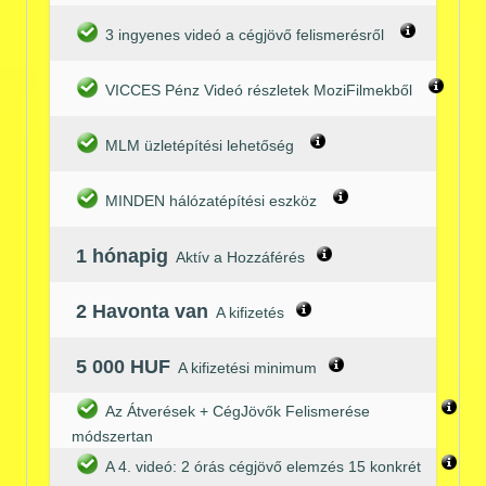
3 ingyenes videó a cégjövő felismerésről
VICCES Pénz Videó részletek MoziFilmekből
MLM üzletépítési lehetőség
MINDEN hálózatépítési eszköz
1 hónapig
Aktív a Hozzáférés
2 Havonta van
A kifizetés
5 000 HUF
A kifizetési minimum
Az Átverések + CégJövők Felismerése
módszertan
A 4. videó: 2 órás cégjövő elemzés 15 konkrét