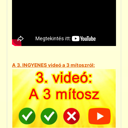
A 3. INGYENES videó a 3 mítoszról: