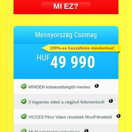
MI EZ?
Mennyország Csomag
100%-os hozzáférés mindenhez!
HUF
49 990
MINDEN kötelezettségtől mentes
3 ingyenes videó a cégjövő felismerésről
VICCES Pénz Videó részletek MoziFilmekből