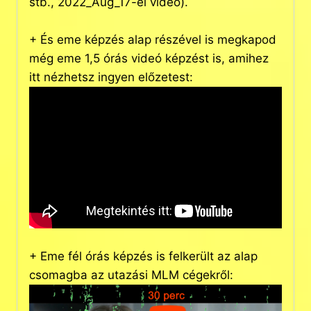
stb., 2022_Aug_17-ei videó).
+ És eme képzés alap részével is megkapod
még eme 1,5 órás videó képzést is, amihez
itt nézhetsz ingyen előzetest:
+ Eme fél órás képzés is felkerült az alap
csomagba az utazási MLM cégekről: