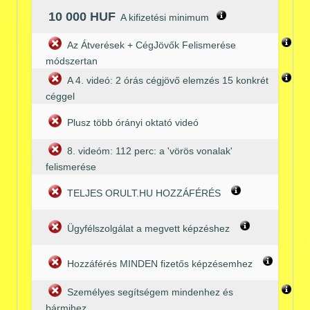
10 000 HUF
A kifizetési minimum
Az Átverések + CégJövők Felismerése
módszertan
A 4. videó: 2 órás cégjövő elemzés 15 konkrét
céggel
Plusz több órányi oktató videó
8. videóm: 112 perc: a 'vörös vonalak'
felismerése
TELJES ORULT.HU HOZZÁFÉRÉS
Ügyfélszolgálat a megvett képzéshez
Hozzáférés MINDEN fizetős képzésemhez
Személyes segítségem mindenhez és
bármihez