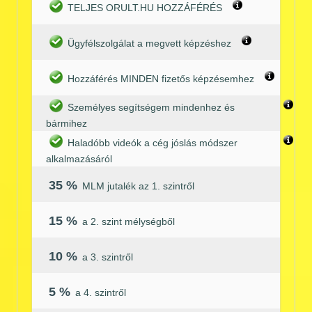
TELJES ORULT.HU HOZZÁFÉRÉS
Ügyfélszolgálat a megvett képzéshez
Hozzáférés MINDEN fizetős képzésemhez
Személyes segítségem mindenhez és
bármihez
Haladóbb videók a cég jóslás módszer
alkalmazásáról
35 %
MLM jutalék az 1. szintről
15 %
a 2. szint mélységből
10 %
a 3. szintről
5 %
a 4. szintről