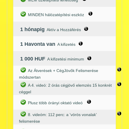
MLM üzletépítési lehetőség
MINDEN hálózatépítési eszköz
1 hónapig
Aktív a Hozzáférés
1 Havonta van
A kifizetés
1 000 HUF
A kifizetési minimum
Az Átverések + CégJövők Felismerése
módszertan
A 4. videó: 2 órás cégjövő elemzés 15 konkrét
céggel
Plusz több órányi oktató videó
8. videóm: 112 perc: a 'vörös vonalak'
felismerése