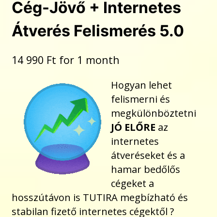
Cég-Jövő + Internetes
Átverés Felismerés 5.0
14 990
Ft
for 1 month
Hogyan lehet
felismerni és
megkülönböztetni
JÓ ELŐRE
az
internetes
átveréseket és a
hamar bedőlős
cégeket a
hosszútávon is TUTIRA megbízható és
stabilan fizető internetes cégektől ?