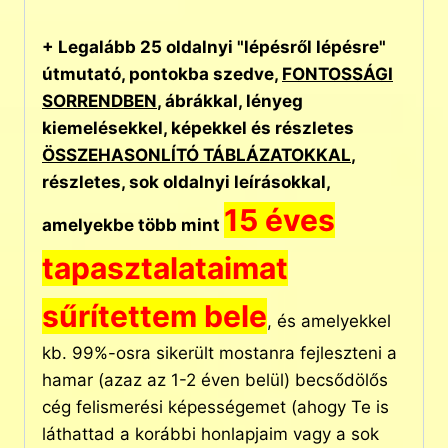
+ Legalább 25 oldalnyi "lépésről lépésre"
útmutató, pontokba szedve,
FONTOSSÁGI
SORRENDBEN
, ábrákkal, lényeg
kiemelésekkel, képekkel és részletes
ÖSSZEHASONLÍTÓ TÁBLÁZATOKKAL
,
részletes, sok oldalnyi leírásokkal,
15 éves
amelyekbe több mint
tapasztalataimat
sűrítettem bele
, és amelyekkel
kb. 99%-osra sikerült mostanra fejleszteni a
hamar (azaz az 1-2 éven belül) becsődölős
cég felismerési képességemet (ahogy Te is
láthattad a korábbi honlapjaim vagy a sok