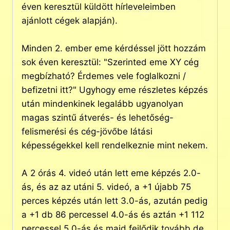
éven keresztül küldött hírleveleimben
ajánlott cégek alapján).
Minden 2. ember eme kérdéssel jött hozzám
sok éven keresztül: "Szerinted eme XY cég
megbízható? Érdemes vele foglalkozni /
befizetni itt?" Ugyhogy eme részletes képzés
után mindenkinek legalább ugyanolyan
magas szintű átverés- és lehetőség-
felismerési és cég-jövőbe látási
képességekkel kell rendelkeznie mint nekem.
A 2 órás 4. videó után lett eme képzés 2.0-
ás, és az az utáni 5. videó, a +1 újabb 75
perces képzés után lett 3.0-ás, azután pedig
a +1 db 86 percessel 4.0-ás és aztán +1 112
percessel 5.0-ás és majd fejlődik tovább de