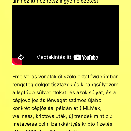
amihez itt nézhetsz ingyen előzetest:
Eme vörös vonalakról szóló oktatóvideómban
rengeteg dolgot tisztázok és kihangsúlyozom
a legfőbb súlypontokat, és azok súlyát, és a
cégjövő jóslás lényegét számos újabb
konkrét cégjóslási példán át ( MLMek,
wellness, kriptovaluták, új trendek mint pl.:
metaverse coin, bankkártyás kripto fizetés,