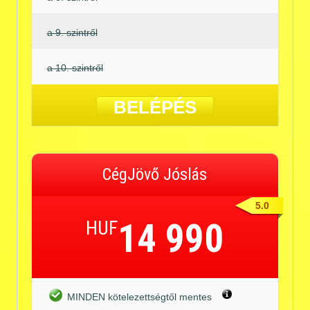
a 9. szintről
a 10. szintről
BELÉPÉS
CégJövő Jóslás
5.0
HUF
14 990
MINDEN kötelezettségtől mentes