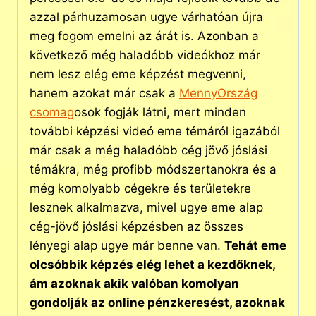
azzal párhuzamosan ugye várhatóan újra
meg fogom emelni az árát is. Azonban a
következő még haladóbb videókhoz már
nem lesz elég eme képzést megvenni,
hanem azokat már csak a
MennyOrszág
csomag
osok fogják látni, mert minden
további képzési videó eme témáról igazából
már csak a még haladóbb cég jövő jóslási
témákra, még profibb módszertanokra és a
még komolyabb cégekre és területekre
lesznek alkalmazva, mivel ugye eme alap
cég-jövő jóslási képzésben az összes
lényegi alap ugye már benne van.
Tehát eme
olcsóbbik képzés elég lehet a kezdőknek,
ám azoknak akik valóban komolyan
gondolják az online pénzkeresést, azoknak