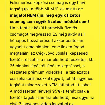
Felismerése képzési csomag is egy havi
tagság (pl. a több MLM %-ok miatt) de
magától NEM újul meg egyik fizetős
csomag sem egyik fizetési móddal sem!
Ha a fentiek közül bármelyik fizetős
csomagot megveszed ÉS még aktív az 1
hónapos hozzáférésed akkor pontosan
ugyanitt eme oldalon, eme linken fogod
megtalálni az Cég-Jövő Jóslási képzésed
fizetős részét is a már elérhető részletes, kb.
25 oldalas lépésről lépésre képzéssel, a
részletes prémium videókkal, a táblázatos
összehasonlításokkal együtt, tehát ingyenes
tagként mindezeket NEM láthatod itt soha!
A módszertan lényegi 95%-a tehát csak a
fizetős tagok számára elérhető, hisz ugye az
első 3 ingyenes videó igazából az