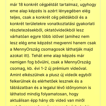
már 18 konkrét cégpéldát tartalmaz, ugyhogy
eme alap képzés is azért lényegében elég
teljes, csak a konkrét cég példákból és a
konkrét területekre vonatkoztatási gyakorlati
részletezésekből, oktatóvideókból lesz
várhatóan egyre több idővel (amihez nem
lesz elég eme képzést megvenni hanem csak
a MennyOrszág csomagosok láthatják majd
azokat itt). Tehát eme alap képzés már
nemigen fog bővülni, csak a MennyOrszág
csomag, kb. évi 1-2 új prémium videóval.
Amint elkészülnek a plusz új videók egyből
felkerülnek és elérhetőek lesznek és a
táblázatban és a legalul lévő időnyomon is
láthatod mindig folyamatosan, hogy
aktuálisan épp hány db videó van miről