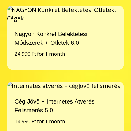
Nagyon Konkrét Befektetési
Módszerek + Ötletek 6.0
24 990
Ft
for 1 month
Cég-Jövő + Internetes Átverés
Felismerés 5.0
14 990
Ft
for 1 month