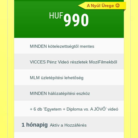
A Nyúl Ürege 😉
HUF
990
MINDEN kötelezettségtől mentes
VICCES Pénz Videó részletek MoziFilmekből
MLM üzletépítési lehetőség
MINDEN hálózatépítési eszköz
+ 6 db 'Egyetem + Diploma vs. A JÖVŐ' videó
1 hónapig
Aktív a Hozzáférés