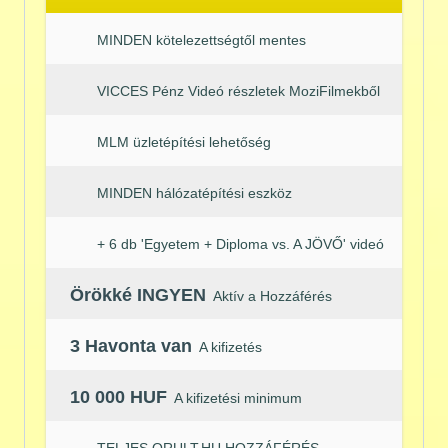
MINDEN kötelezettségtől mentes
VICCES Pénz Videó részletek MoziFilmekből
MLM üzletépítési lehetőség
MINDEN hálózatépítési eszköz
+ 6 db 'Egyetem + Diploma vs. A JÖVŐ' videó
Örökké INGYEN
Aktív a Hozzáférés
3 Havonta van
A kifizetés
10 000 HUF
A kifizetési minimum