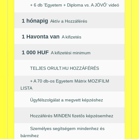
+ 6 db 'Egyetem + Diploma vs. A JÖVŐ' videó
1 hónapig
Aktív a Hozzáférés
1 Havonta van
A kifizetés
1 000 HUF
A kifizetési minimum
TELJES ORULT.HU HOZZÁFÉRÉS
+ A 70 db-os Egyetem Mátrix MOZIFILM
LISTA
Ügyfélszolgálat a megvett képzéshez
Hozzáférés MINDEN fizetős képzésemhez
Személyes segítségem mindenhez és
bármihez