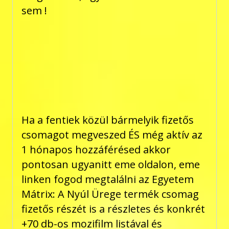
sem !
Ha a fentiek közül bármelyik fizetős
csomagot megveszed ÉS még aktív az
1 hónapos hozzáférésed akkor
pontosan ugyanitt eme oldalon, eme
linken fogod megtalálni az Egyetem
Mátrix: A Nyúl Ürege termék csomag
fizetős részét is a részletes és konkrét
+70 db-os mozifilm listával és