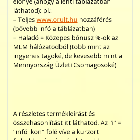
előnye (ahogy a lenti táblázatban
láthatod): pl.:
– Teljes
www.orult.hu
hozzáférés
(bővebb infó a táblázatban)
+ Haladó = Közepes bónusz %-ok az
MLM hálózatodból (több mint az
ingyenes tagoké, de kevesebb mint a
Mennyország Üzleti Csomagosoké)
A részletes termékleírást és
összehasonlítást itt láthatod. Az "i" =
"infó ikon" fölé víve a kurzort