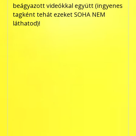
beágyazott videókkal együtt (ingyenes
tagként tehát ezeket SOHA NEM
láthatod)!