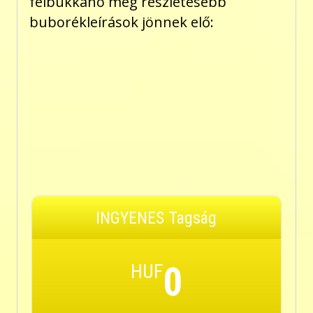
felbukkanó még részletesebb
buborékleírások jönnek elő:
INGYENES Tagság
HUF
0