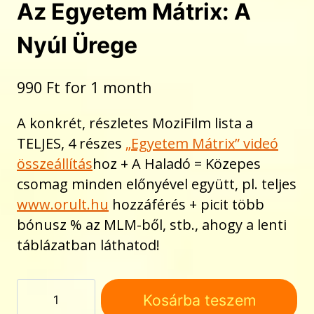
Az Egyetem Mátrix: A
Nyúl Ürege
990
Ft
for 1 month
A konkrét, részletes MoziFilm lista a
TELJES, 4 részes
„Egyetem Mátrix” videó
összeállítás
hoz + A Haladó = Közepes
csomag minden előnyével együtt, pl. teljes
www.orult.hu
hozzáférés + picit több
bónusz % az MLM-ből, stb., ahogy a lenti
táblázatban láthatod!
Az
Kosárba teszem
Egyetem