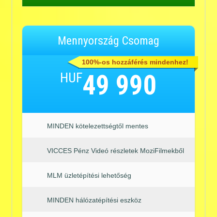
Mennyország Csomag
100%-os hozzáférés mindenhez!
HUF
49 990
MINDEN kötelezettségtől mentes
VICCES Pénz Videó részletek MoziFilmekből
MLM üzletépítési lehetőség
MINDEN hálózatépítési eszköz