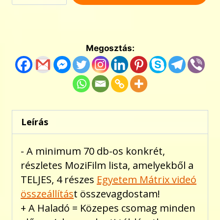
Mátrix:
A
Nyúl
Ürege
Megosztás:
mennyiség
Leírás
- A minimum 70 db-os konkrét,
részletes MoziFilm lista, amelyekből a
TELJES, 4 részes
Egyetem Mátrix videó
összeállítás
t összevagdostam!
+ A Haladó = Közepes csomag minden