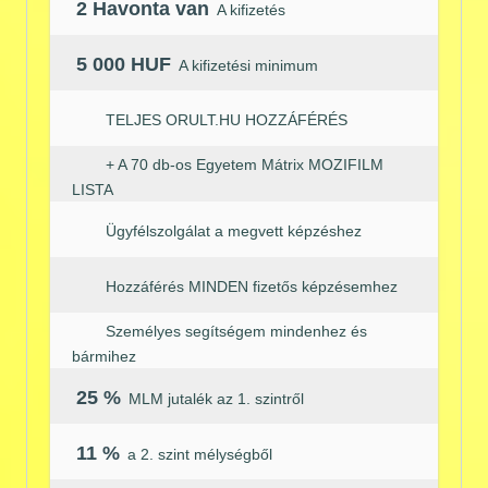
2 Havonta van
A kifizetés
5 000 HUF
A kifizetési minimum
TELJES ORULT.HU HOZZÁFÉRÉS
+ A 70 db-os Egyetem Mátrix MOZIFILM
LISTA
Ügyfélszolgálat a megvett képzéshez
Hozzáférés MINDEN fizetős képzésemhez
Személyes segítségem mindenhez és
bármihez
25 %
MLM jutalék az 1. szintről
11 %
a 2. szint mélységből