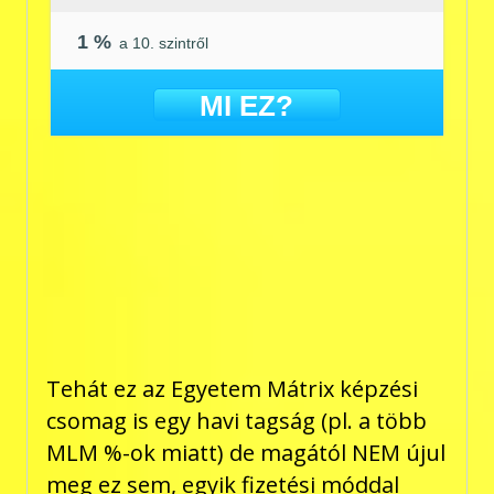
1 %
a 10. szintről
MI EZ?
Tehát ez az Egyetem Mátrix képzési
csomag is egy havi tagság (pl. a több
MLM %-ok miatt) de magától NEM újul
meg ez sem, egyik fizetési móddal