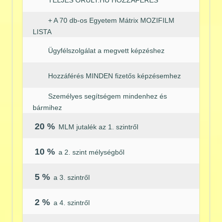
TELJES ORULT.HU HOZZÁFÉRÉS
+ A 70 db-os Egyetem Mátrix MOZIFILM
LISTA
Ügyfélszolgálat a megvett képzéshez
Hozzáférés MINDEN fizetős képzésemhez
Személyes segítségem mindenhez és
bármihez
20 %
MLM jutalék az 1. szintről
10 %
a 2. szint mélységből
5 %
a 3. szintről
2 %
a 4. szintről