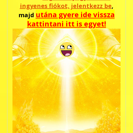
ingyenes fiókot, jelentkezz be
,
utána gyere ide vissza
majd
kattintani itt is egyet!