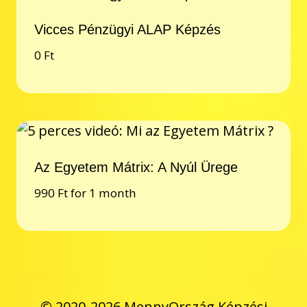
Vicces Pénzügyi ALAP Képzés
0
Ft
Az Egyetem Mátrix: A Nyúl Ürege
990
Ft
for 1 month
© 2020-2026 MennyOrszág Képzési