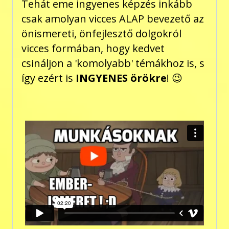
Tehát eme ingyenes képzés inkább
csak amolyan vicces ALAP bevezető az
önismereti, önfejlesztő dolgokról
vicces formában, hogy kedvet
csináljon a 'komolyabb' témákhoz is, s
így ezért is
INGYENES örökre
! 😉