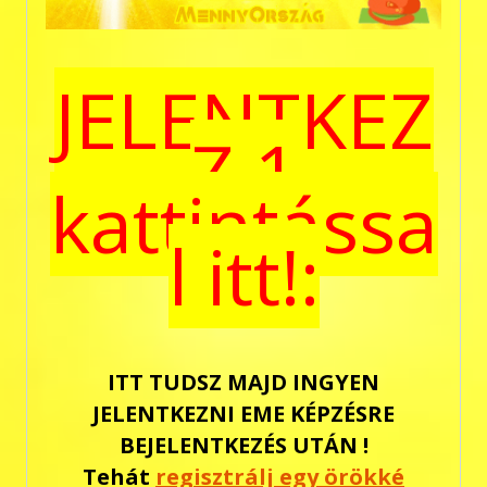
JELENTKEZ
Z 1
kattintássa
l itt!:
ITT TUDSZ MAJD INGYEN
JELENTKEZNI EME KÉPZÉSRE
BEJELENTKEZÉS UTÁN !
Tehát
regisztrálj egy örökké