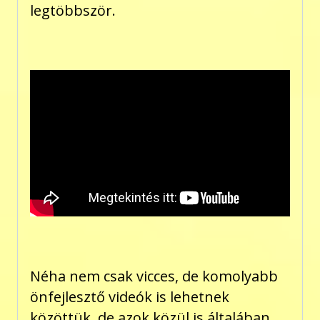
legtöbbször.
Néha nem csak vicces, de komolyabb
önfejlesztő videók is lehetnek
közöttük, de azok közül is általában