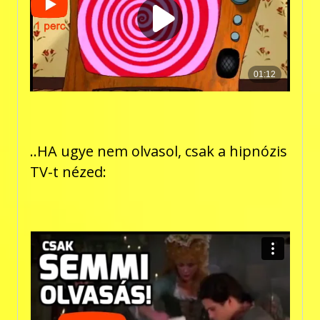
..HA ugye nem olvasol, csak a hipnózis
TV-t nézed: