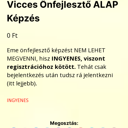
Vicces Önfejlesztő ALAP
Képzés
0
Ft
Eme önfejlesztő képzést NEM LEHET
MEGVENNI, hisz
INGYENES, viszont
regisztrációhoz kötött.
Tehát csak
bejelentkezés után tudsz rá jelentkezni
(itt lejjebb).
INGYENES
Megosztás: