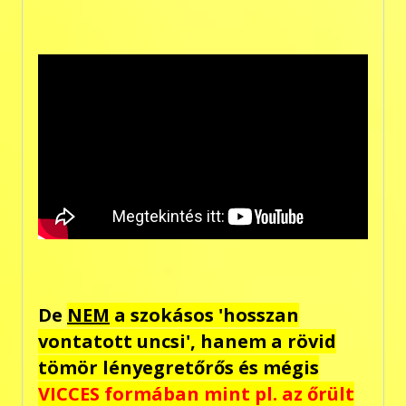
De
NEM
a szokásos 'hosszan
vontatott uncsi', hanem a rövid
tömör lényegretőrős és mégis
VICCES formában mint pl. az őrült