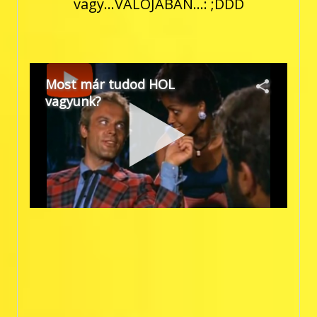
vagy...VALÓJÁBAN...: ;DDD