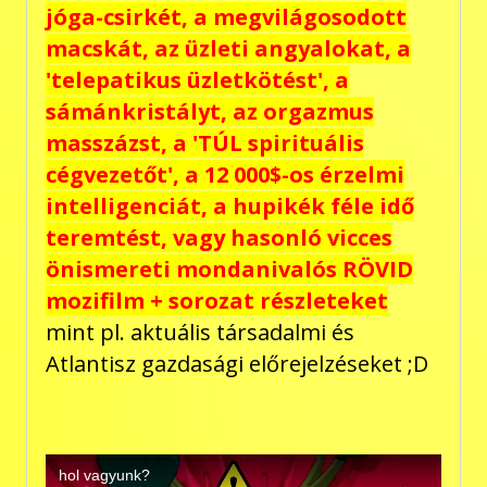
jóga-csirkét, a megvilágosodott
macskát, az üzleti angyalokat, a
'telepatikus üzletkötést', a
sámánkristályt, az orgazmus
masszázst, a 'TÚL spirituális
cégvezetőt', a 12 000$-os érzelmi
intelligenciát, a hupikék féle idő
teremtést, vagy hasonló vicces
önismereti mondanivalós RÖVID
mozifilm + sorozat részleteket
mint pl. aktuális társadalmi és
Atlantisz gazdasági előrejelzéseket ;D