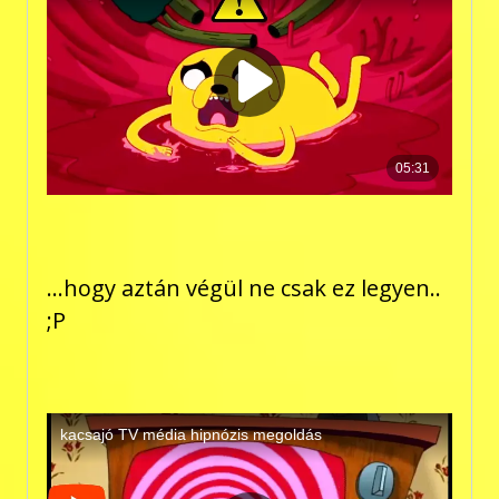
...hogy aztán végül ne csak ez legyen..
;P