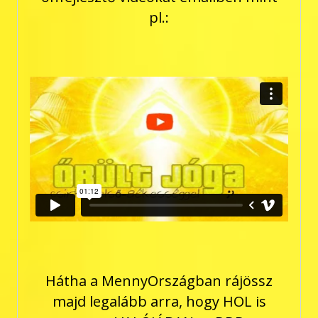
pl.:
Hátha a MennyOrszágban rájössz
majd legalább arra, hogy HOL is