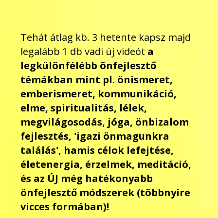
Tehát átlag kb. 3 hetente kapsz majd
legalább 1 db vadi új videót
a
legkülönfélébb önfejlesztő
témákban mint pl. önismeret,
emberismeret, kommunikáció,
elme, spiritualitás, lélek,
megvilágosodás, jóga, önbizalom
fejlesztés, 'igazi önmagunkra
találás', hamis célok lefejtése,
életenergia, érzelmek, meditáció,
és az ÚJ még hatékonyabb
önfejlesztő módszerek (többnyire
vicces formában)!