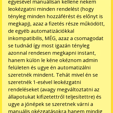
egyesével manuálisan kellene nekem
leokézgatni minden rendelést (hogy
tényleg minden hozzáférést és előnyt is
megkapj), azaz a fizetés része működött,
de egyéb automatizációkkal
inkompatibilis, MÉG, azaz a csomagodat
se tudnád így most igazán tényleg
azonnal rendesen megkapni instant,
hanem külön le kéne okéznom admin
felületen és ugye én automatizálni
szeretnék mindent. Tehát mivel én se
szeretnék 1-esével leokézgatni
rendeléseket (avagy megváltoztatni az
állapotukat kifizetettről teljesítettre) és
ugye a jónépek se szeretnek várni a
manuális okézgatásokra hanem mindig