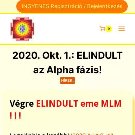
Skip
INGYENES Regisztráció / Bejelentkezés
to
content
0
2020. Okt. 1.: ELINDULT
az Alpha fázis!
HÍREK:
Végre
ELINDULT eme MLM
! ! !