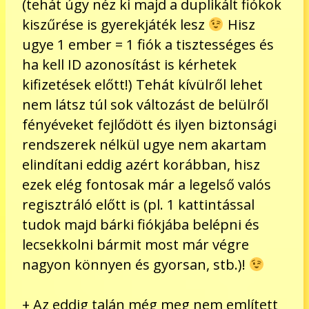
(tehát úgy néz ki majd a duplikált fiókok
kiszűrése is gyerekjáték lesz
Hisz
ugye 1 ember = 1 fiók a tisztességes és
ha kell ID azonosítást is kérhetek
kifizetések előtt!) Tehát kívülről lehet
nem látsz túl sok változást de belülről
fényéveket fejlődött és ilyen biztonsági
rendszerek nélkül ugye nem akartam
elindítani eddig azért korábban, hisz
ezek elég fontosak már a legelső valós
regisztráló előtt is (pl. 1 kattintással
tudok majd bárki fiókjába belépni és
lecsekkolni bármit most már végre
nagyon könnyen és gyorsan, stb.)!
+ Az eddig talán még meg nem említett