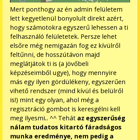
Mert ponthogy az én admin felületem
lett kegyetlenül bonyolult direkt azért,
hogy számotokra egyszerű lehessen a ti
felhasználó felületetek. Persze lehet
elsőre még nemigazán fog ez kívülről
feltűnni, de hosszútávon majd
meglátjátok ti is (a jövőbeli
képzéseimből ugye), hogy mennyire
más egy ilyen gördülékeny, egyszerűen
vihető rendszer (mind kívül és belülről
is!) mint egy olyan, ahol még a
regisztráció gombot is keresgélni kell
meg ilyesmi.. ^^ Tehát
az egyszerűség
nálam tudatos kitartó fáradságos
munka eredménye, nem pedig a