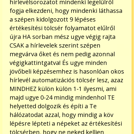
hírlevélsorozatot mindenki legelűlről
fogja elkezdeni, hogy mindenki láthassa
a szépen kidolgozott 9 lépéses
értékesítési tölcsér folyamatot elűlről
újra HA sorban mész ugye végig rajta
CSAK a hírlevelek szerint szépen
megvárva őket és nem pedig azonnal
végigkattintgatva! És ugye minden
jövőbeli képzésemhez is hasonlóan okos
hírlevél automatizációs tölcsér lesz, azaz
MINDHEZ külön külön 1-1 ilyesmi, ami
majd ugye 0-24 mindig mindenhol TE
helyetted dolgozik és építi a Te
hálózatodat azzal, hogy mindig a köv
lépésre lépteti a népeket az értékesítési
tölcsérben, hogy ne neked kelljen