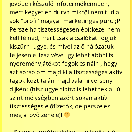
jövőbeli készülő infótermékeimben,
mert kegyetlen durva mikről nem tud a
sok "profi" magyar marketinges guru ;P
Persze ha tisztességesen építkezel nem
kell félned, mert csak a csalókat fogjuk
kiszűrni ugye, és mivel az ő hálózatuk
teljesen el lesz véve, így lehet abból is
nyereményjátékot fogok csinálni, hogy
azt sorsolom majd ki a tisztességes aktív
tagok közt talán majd valami verseny
díjként (hisz ugye alatta is lehetnek a 10
szint mélységben azért sokan aktív
tisztességes előfizetők, de persze ez
még a jövő zenéje)!
+ Számos apróbb dolgot is elindítható