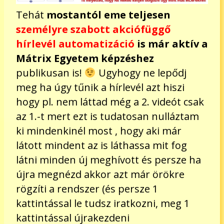
Tehát
mostantól eme teljesen
személyre szabott akciófüggő
hírlevél automatizáció
is már aktív a
Mátrix Egyetem képzéshez
publikusan is!
Ugyhogy ne lepődj
meg ha úgy tűnik a hírlevél azt hiszi
hogy pl. nem láttad még a 2. videót csak
az 1.-t mert ezt is tudatosan nulláztam
ki mindenkinél most , hogy aki már
látott mindent az is láthassa mit fog
látni minden új meghívott és persze ha
újra megnézd akkor azt már örökre
rögzíti a rendszer (és persze 1
kattintással le tudsz iratkozni, meg 1
kattintással újrakezdeni