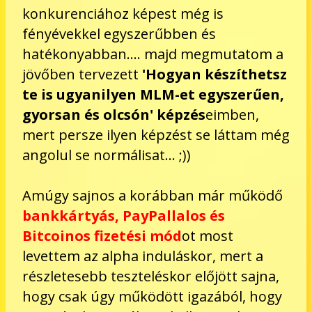
konkurenciához képest még is
fényévekkel egyszerűbben és
hatékonyabban.... majd megmutatom a
jövőben tervezett
'Hogyan készíthetsz
te is ugyanilyen MLM-et egyszerűen,
gyorsan és olcsón' képzés
eimben,
mert persze ilyen képzést se láttam még
angolul se normálisat... ;))
Amúgy sajnos a korábban már működő
bankkártyás, PayPallalos és
Bitcoinos fizetési mód
ot most
levettem az alpha induláskor, mert a
részletesebb teszteléskor előjött sajna,
hogy csak úgy működött igazából, hogy