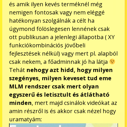
és amik ilyen kevés terméknél még
nemigen fontosak vagy nem eléggé
hatékonyan szolgálnák a célt ha
úgymond fölöslegesen lennének csak
ott publikusan a jelenlegi állapotba ( XY
funkciókombinációs jövőbeli
fejlesztések nélkül) vagy mert pl. alapból
csak nekem, a főadminnak jó ha látja
Tehát
nehogy azt hidd, hogy milyen
szegényes, milyen keveset tud eme
MLM rendszer csak mert olyan
egyszerű és letisztult és átlátható
minden
, mert majd csinálok videókat az
amin részről is és akkor csak nézel hogy
uramatyám: