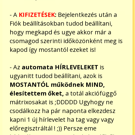
- A
KIFIZETÉSEK
:
Bejelentkezés után a
Fiók beállításokban tudod beállítani,
hogy megkapd és ugye akkor már a
csomagod szerinti időközönként meg is
kapod így mostantól ezeket is!
- Az
automata HÍRLEVELEKET
is
ugyanitt tudod beállítani, azok is
MOSTANTÓL működnek MIND,
élesítettem őket,
a totál akciófüggő
mátrixosakat is ;DDDDD Ugyhogy ne
csodálkozz ha pár naponta elkezdesz
kapni 1 új hírlevelet ha tag vagy vagy
előregisztráltál ! ;)) Persze eme