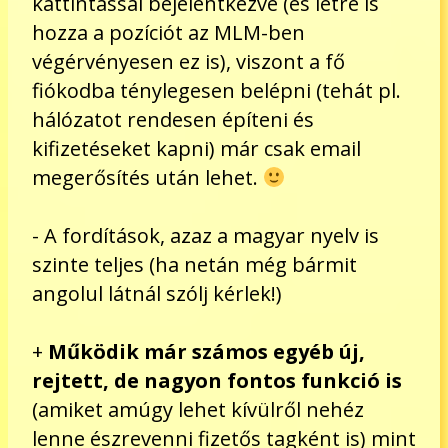
kattintással bejelentkezve (és létre is
hozza a pozíciót az MLM-ben
végérvényesen ez is), viszont a fő
fiókodba ténylegesen belépni (tehát pl.
hálózatot rendesen építeni és
kifizetéseket kapni) már csak email
megerősítés után lehet.
- A fordítások, azaz a magyar nyelv is
szinte teljes (ha netán még bármit
angolul látnál szólj kérlek!)
+
Működik már számos egyéb új,
rejtett, de nagyon fontos funkció is
(amiket amúgy lehet kívülről nehéz
lenne észrevenni fizetős tagként is) mint