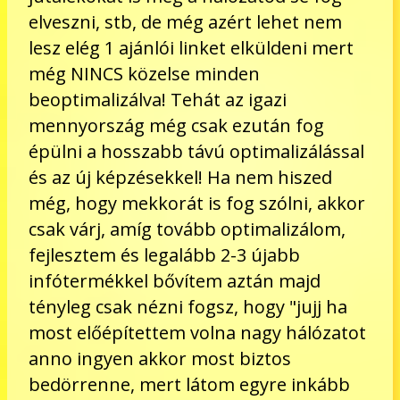
elveszni, stb, de még azért lehet nem
lesz elég 1 ajánlói linket elküldeni mert
még NINCS közelse minden
beoptimalizálva! Tehát az igazi
mennyország még csak ezután fog
épülni a hosszabb távú optimalizálással
és az új képzésekkel! Ha nem hiszed
még, hogy mekkorát is fog szólni, akkor
csak várj, amíg tovább optimalizálom,
fejlesztem és legalább 2-3 újabb
infótermékkel bővítem aztán majd
tényleg csak nézni fogsz, hogy "jujj ha
most előépítettem volna nagy hálózatot
anno ingyen akkor most biztos
bedörrenne, mert látom egyre inkább