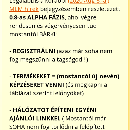
Legalábbis a korábbi
(2020 Aug 8.-ai)
MLM hírek
bejegyzésemben részletezett
0.8-as ALPHA FÁZIS
, ahol végre
rendesen és végérvényesen tud
mostantól BÁRKI:
-
REGISZTRÁLNI
(azaz már soha nem
fog megszűnni a tagságod ! )
-
TERMÉKEKET = (mostantól új nevén)
KÉPZÉSEKET VENNI
(és megkapni a
táblázat szerinti előnyöket)
-
HÁLÓZATOT ÉPÍTENI EGYÉNI
AJÁNLÓI LINKKEL
( Mostantól már
SOHA nem fog törlődni a felépített