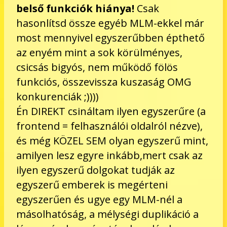
belső funkciók hiánya!
Csak
hasonlítsd össze egyéb MLM-ekkel már
most mennyivel egyszerűbben épthető
az enyém mint a sok körülményes,
csicsás bigyós, nem működő fölös
funkciós, összevissza kuszaság OMG
konkurenciák ;))))
Én DIREKT csináltam ilyen egyszerűre (a
frontend = felhasználói oldalról nézve),
és még KÖZEL SEM olyan egyszerű mint,
amilyen lesz egyre inkább,mert csak az
ilyen egyszerű dolgokat tudják az
egyszerű emberek is megérteni
egyszerűen és ugye egy MLM-nél a
másolhatóság, a mélységi duplikáció a