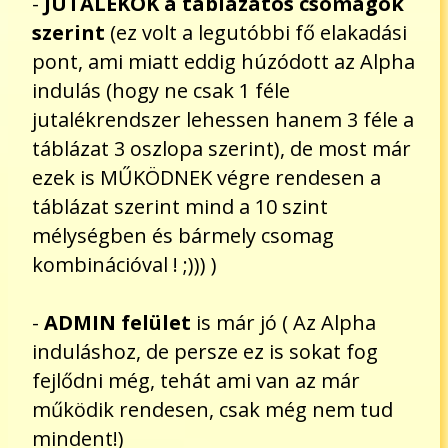
-
JUTALÉKOK a táblázatos csomagok
szerint
(ez volt a legutóbbi fő elakadási
pont, ami miatt eddig húzódott az Alpha
indulás (hogy ne csak 1 féle
jutalékrendszer lehessen hanem 3 féle a
táblázat 3 oszlopa szerint), de most már
ezek is MŰKÖDNEK végre rendesen a
táblázat szerint mind a 10 szint
mélységben és bármely csomag
kombinációval ! ;))) )
-
ADMIN felület
is már jó ( Az Alpha
induláshoz, de persze ez is sokat fog
fejlődni még, tehát ami van az már
működik rendesen, csak még nem tud
mindent!)