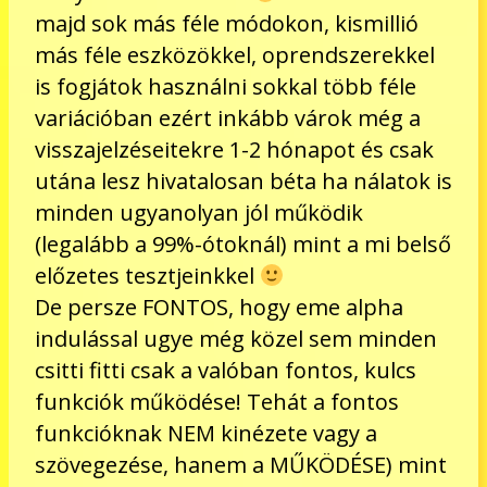
majd sok más féle módokon, kismillió
más féle eszközökkel, oprendszerekkel
is fogjátok használni sokkal több féle
variációban ezért inkább várok még a
visszajelzéseitekre 1-2 hónapot és csak
utána lesz hivatalosan béta ha nálatok is
minden ugyanolyan jól működik
(legalább a 99%-ótoknál) mint a mi belső
előzetes tesztjeinkkel
De persze FONTOS, hogy eme alpha
indulással ugye még közel sem minden
csitti fitti csak a valóban fontos, kulcs
funkciók működése! Tehát a fontos
funkcióknak NEM kinézete vagy a
szövegezése, hanem a MŰKÖDÉSE) mint