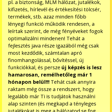
pl. a biztonság, MLM hálózat, jutalékok,
kifizetés, hírlevél és értékesítési tölcsér,
termékek, stb. azaz minden főbb
lényegi funkció működik rendesen, a
leírtak szerint, de még fényéveket fogok
optimalizálni mindenen! Tehát a
fejlesztés java része igazából még csak
most kezdődik, számtalan apró
finomhangolással, bővítéssel, új
funkciókkal, és persze
új képzés is lesz
hamarosan, remélhetőleg már 1
hónapon belül!!!
Tehát csak annyira
raktam még össze a rendszert, hogy
legalább már Ti is tudjátok használni
alap szinten (és megkapd a tényleges
jutalékokat is meg a hálózatod se fog