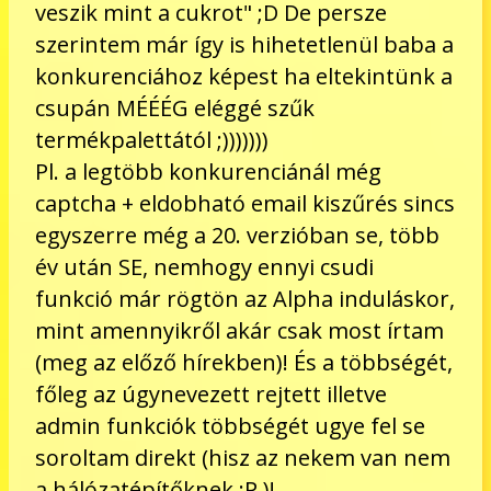
veszik mint a cukrot" ;D De persze
szerintem már így is hihetetlenül baba a
konkurenciához képest ha eltekintünk a
csupán MÉÉÉG eléggé szűk
termékpalettától ;)))))))
Pl. a legtöbb konkurenciánál még
captcha + eldobható email kiszűrés sincs
egyszerre még a 20. verzióban se, több
év után SE, nemhogy ennyi csudi
funkció már rögtön az Alpha induláskor,
mint amennyikről akár csak most írtam
(meg az előző hírekben)! És a többségét,
főleg az úgynevezett rejtett illetve
admin funkciók többségét ugye fel se
soroltam direkt (hisz az nekem van nem
a hálózatépítőknek ;P )!