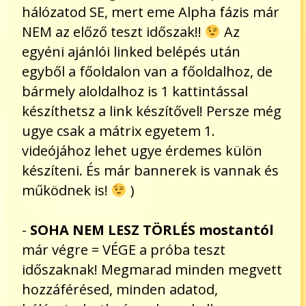
hálózatod SE, mert eme Alpha fázis már
NEM az előző teszt időszak!!
Az
egyéni ajánlói linked belépés után
egyből a főoldalon van a főoldalhoz, de
bármely aloldalhoz is 1 kattintással
készíthetsz a link készítővel! Persze még
ugye csak a mátrix egyetem 1.
videójához lehet ugye érdemes külön
készíteni. És már bannerek is vannak és
működnek is!
)
-
SOHA NEM LESZ TÖRLÉS mostantól
már végre = VÉGE a próba teszt
időszaknak! Megmarad minden megvett
hozzáférésed, minden adatod,