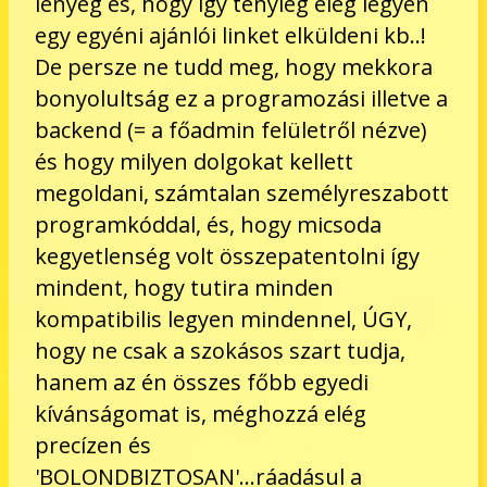
lényeg és, hogy így tényleg elég legyen
egy egyéni ajánlói linket elküldeni kb..!
De persze ne tudd meg, hogy mekkora
bonyolultság ez a programozási illetve a
backend (= a főadmin felületről nézve)
és hogy milyen dolgokat kellett
megoldani, számtalan személyreszabott
programkóddal, és, hogy micsoda
kegyetlenség volt összepatentolni így
mindent, hogy tutira minden
kompatibilis legyen mindennel, ÚGY,
hogy ne csak a szokásos szart tudja,
hanem az én összes főbb egyedi
kívánságomat is, méghozzá elég
precízen és
'BOLONDBIZTOSAN'...ráadásul a