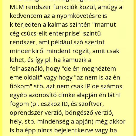
MLM rendszer funkciók közül, amúgy a
kedvencem az a nyomkövetésre is
kiterjedten alkalmas szintén "mamut
cég csúcs-elit enterprise" szintű
rendszer, ami például szó szerint
mindenkiről mindent rögzít, amit csak
lehet, és így pl. ha kamuzik a
felhasználó, hogy "de én megnéztem
eme oldalt" vagy hogy "az nem is az én
fiókom" stb. azt nem csak IP de számos
egyéb azonosító címke alapján én látni
fogom (pl. eszköz ID, és szoftver,
oprendszer verzió, böngésző verzió,
hely, stb. mindenség alapján) még akkor
is ha épp nincs bejelentkezve vagy ha