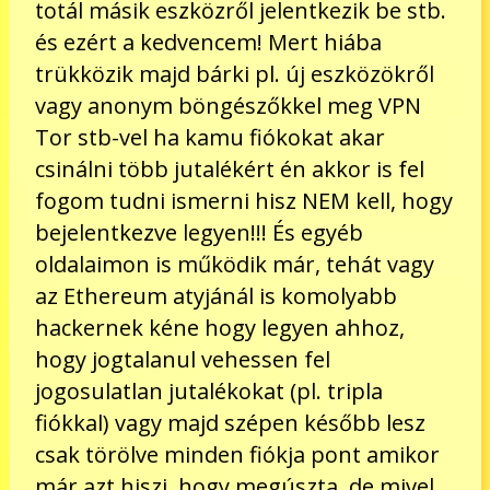
totál másik eszközről jelentkezik be stb.
és ezért a kedvencem! Mert hiába
trükközik majd bárki pl. új eszközökről
vagy anonym böngészőkkel meg VPN
Tor stb-vel ha kamu fiókokat akar
csinálni több jutalékért én akkor is fel
fogom tudni ismerni hisz NEM kell, hogy
bejelentkezve legyen!!! És egyéb
oldalaimon is működik már, tehát vagy
az Ethereum atyjánál is komolyabb
hackernek kéne hogy legyen ahhoz,
hogy jogtalanul vehessen fel
jogosulatlan jutalékokat (pl. tripla
fiókkal) vagy majd szépen később lesz
csak törölve minden fiókja pont amikor
már azt hiszi, hogy megúszta, de mivel