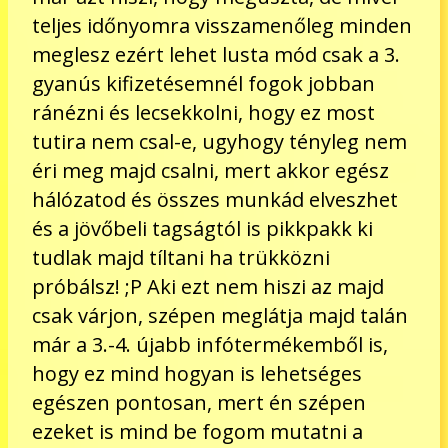
teljes időnyomra visszamenőleg minden
meglesz ezért lehet lusta mód csak a 3.
gyanús kifizetésemnél fogok jobban
ránézni és lecsekkolni, hogy ez most
tutira nem csal-e, ugyhogy tényleg nem
éri meg majd csalni, mert akkor egész
hálózatod és összes munkád elveszhet
és a jövőbeli tagságtól is pikkpakk ki
tudlak majd tíltani ha trükközni
próbálsz! ;P Aki ezt nem hiszi az majd
csak várjon, szépen meglátja majd talán
már a 3.-4. újabb infótermékemből is,
hogy ez mind hogyan is lehetséges
egészen pontosan, mert én szépen
ezeket is mind be fogom mutatni a