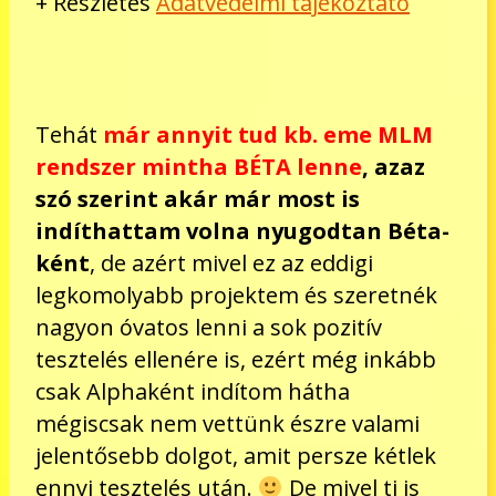
+ Részletes
Adatvédelmi tájékoztató
Tehát
már annyit tud kb. eme MLM
rendszer mintha BÉTA lenne
, azaz
szó szerint akár már most is
indíthattam volna nyugodtan Béta-
ként
, de azért mivel ez az eddigi
legkomolyabb projektem és szeretnék
nagyon óvatos lenni a sok pozitív
tesztelés ellenére is, ezért még inkább
csak Alphaként indítom hátha
mégiscsak nem vettünk észre valami
jelentősebb dolgot, amit persze kétlek
ennyi tesztelés után.
De mivel ti is