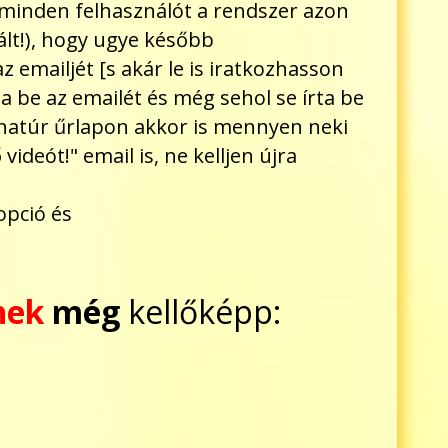
inden felhasználót a rendszer azon
ált!), hogy ugye később
 emailjét [s akár le is iratkozhasson
a be az emailét és még sehol se írta be
 natúr űrlapon akkor is mennyen neki
ideót!" email is, ne kelljen újra
opció és
nek
még
kellőképp: