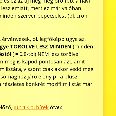
jó és ez az új meg még profibb, a havi
s lesz emiatt, mert ez már valóban
inden szerver pepecselést (pl. cron
k érvényesek, pl. legfőképp ugye az,
jd ugye TÖRÖLVE LESZ MINDEN
(minden
stól ( = 0.8-tól) NEM lesz törölve
an meg is kapod pontosan azt, amit
lm listára, viszont csak akkor vedd meg
somaghoz járó előny pl. a plusz
 részletes konkrét mozifilm listát már
előző,
Jún 13-ai hírek
óta!):