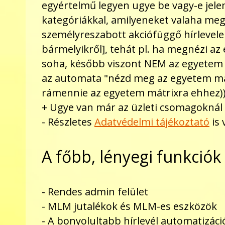
egyértelmű legyen ugye be vagy-e jel
kategóriákkal, amilyeneket valaha meg
személyreszabott akciófüggő hírlevelek
bármelyikről], tehát pl. ha megnézi az 
soha, később viszont NEM az egyetem 
az automata "nézd meg az egyetem mátrix
rámennie az egyetem mátrixra ehhez)),
+ Ugye van már az üzleti csomagoknál lá
- Részletes
Adatvédelmi tájékoztató
is
A főbb, lényegi funkciók
- Rendes admin felület
- MLM jutalékok és MLM-es eszközök
- A bonyolultabb hírlevél automatizá