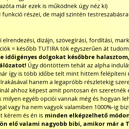
 (azóta már ezek is működnek úgy néz ki)
funkció részei, de majd szintén testreszabásra 
elrendezési, dizájn, szövegírási, fordítási, mar
iók = később TUTIRA tök egyszerűen át tudom ír
de időigényes dolgokat későbbre halasztom,
álózatot!
Úgy döntöttem tehát az alpha indulás
már így is több időbe telt mint hittem felépíte
elrakásával hanem a legapróbb részletekig sze
csinál ahhoz képest amit pontosan én szeretnék
k milyen egyéb opciói vannak még és hogyan l
gal vagy ha nem vagyok valamiben 1000%-ig bizt
ét kérem és én is
minden elképzelhető módon
jön elő valami nagyobb bibi, amikor már a T