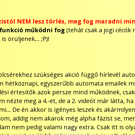
zistól NEM lesz törlés, meg fog maradni mi
funkció működni fog
(tehát csak a jogi cécók 
k
is örüljenek... ;P)!
lcsérekhez szükséges akció függő hírlevél auto
an hétköznapi, egyszerűbb automata emailek mint
ési értesítők azok persze mind működnek, csak
nézte meg a 4.-et, de a 2. videót már látta, ha v
smi... De én akkor is igényes leszek és akármily
om, addig nem akarok még alpha fázist se, mert
lam nem pedig valami nagy extra. Csak itt is oly