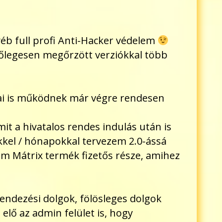
yéb full profi Anti-Hacker védelem
őlegesen megőrzött verziókkal több
zásai is működnek már végre rendesen
it a hivatalos rendes indulás után is
kkel / hónapokkal tervezem 2.0-ássá
em Mátrix termék fizetős része, amihez
lrendezési dolgok, fölösleges dolgok
 elő az admin felület is, hogy