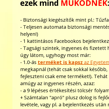
ezek mind
MŰKÖDNEK
- Biztonsági kiegészítők mint pl.: Tűz
- Teljesen automata biztonsági menté
helyen!)
- 1 kattintásos Facebookos bejelentkez
- Tagsági szintek, ingyenes és fizetet
úgy látom, ugyhogy most már:
- 1.0-ás
terméket is kapsz
az Egyetem
megkapnál (tehát csak sokkal később, 
fejleszteni csak eme terméket!). Tehát
amúgy az ingyenes részén, azaz:
- a 9 lépéses értékesítési tölcsér folya
+ Számtalan "apró" plusz dolog is fejlő
levétele, vagy pl. a bejelentkezés után 