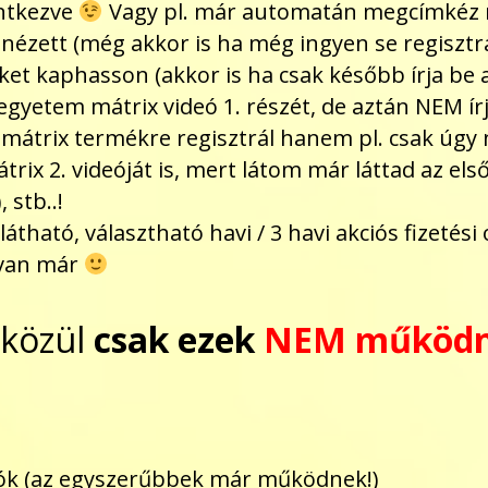
entkezve
Vagy pl. már automatán megcímkéz m
nézett (még akkor is ha még ingyen se regisztr
et kaphasson (akkor is ha csak később írja be az
egyetem mátrix videó 1. részét, de aztán NEM írj
mátrix termékre regisztrál hanem pl. csak úgy
 2. videóját is, mert látom már láttad az első v
 stb..!
tható, választható havi / 3 havi akciós fizetési 
 van már
 közül
csak ezek
NEM működ
ciók (az egyszerűbbek már működnek!)