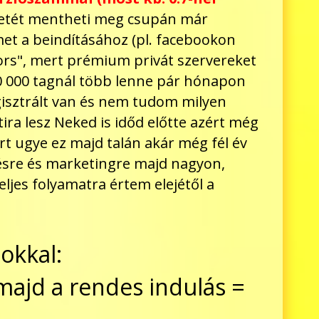
 életét mentheti meg csupán már
et a beindításához (pl. facebookon
yors", mert prémium privát szervereket
 50 000 tagnál több lenne pár hónapon
gisztrált van és nem tudom milyen
ira lesz Neked is időd előtte azért még
t ugye ez majd talán akár még fél év
sztésre és marketingre majd nagyon,
eljes folyamatra értem elejétől a
okkal:
> majd a rendes indulás =