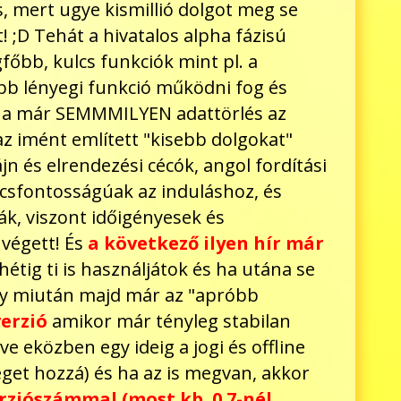
 mert ugye kismillió dolgot meg se
 ;D Tehát a hivatalos alpha fázisú
gfőbb, kulcs funkciók mint pl. a
főbb lényegi funkció működni fog és
tána már SEMMMILYEN adattörlés az
z imént említett "kisebb dolgokat"
jn és elrendezési cécók, angol fordítási
lcsfontosságúak az induláshoz, és
k, viszont időigényesek és
 végett! És
a következő ilyen hír már
étig ti is használjátok és ha utána se
 így miután majd már az "apróbb
verzió
amikor már tényleg stabilan
tve eközben egy ideig a jogi és offline
céget hozzá) és ha az is megvan, akkor
erziószámmal (most kb. 0.7-nél