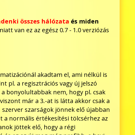
ndenki összes hálózata
és miden
miatt van ez az egész 0.7 - 1.0 verziózás
matizációnál akadtam el, ami nélkül is
 pl. a regisztrációs vagy új jelszó
 a bonyolultabbak nem, hogy pl. csak
iszont már a 3.-at is látta akkor csak a
en szerver szarságok jönnek elő újabban
 a normális értékesítési tölcsérhez az
anok jöttek elő, hogy a régi