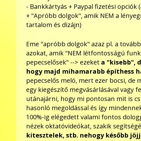
- Bankkártyás + Paypal fizetési opciók
+ "Apróbb dolgok", amik NEM a lényegi 
tartalom és dizájn)
Eme "apróbb dolgok" azaz pl. a további 
azokat, amik "NEM létfontosságú funkc
pepecselősek" --> ezeket
a "kisebb", 
hogy majd mihamarabb építhess h
pepecselős meló, mert ezer bocsi, de 
egy kiegészítő megvásárlásával vagy f
utánajárni, hogy mi pontosan mit is 
hasonló megoldással és így mindenne
100%-ig elégedett valami fontos dolog
nézek oktatóvideókat, szakik segítség
kitesztelek, stb. nehogy később jöj