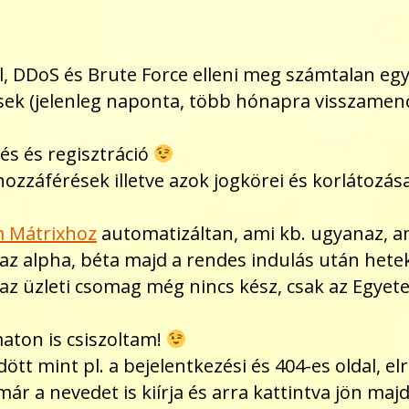
:
fal, DDoS és Brute Force elleni meg számtalan eg
sek (jelenleg naponta, több hónapra visszamen
és és regisztráció
t hozzáférések illetve azok jogkörei és korláto
 Mátrixhoz
automatizáltan, ami kb. ugyanaz, am
az alpha, béta majd a rendes indulás után hete
 az üzleti csomag még nincs kész, csak az Egyet
maton is csiszoltam!
dött mint pl. a bejelentkezési és 404-es oldal, e
már a nevedet is kiírja és arra kattintva jön majd