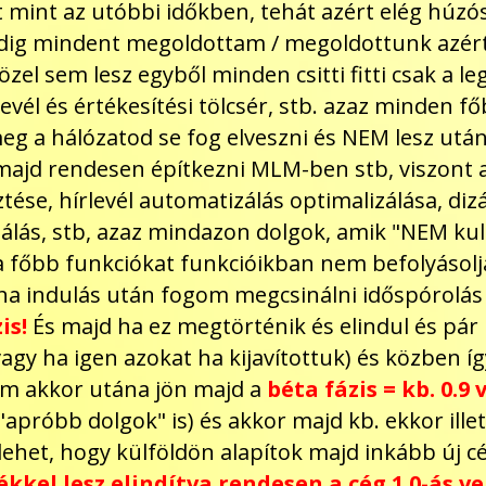
int az utóbbi időkben, tehát azért elég húzós,
ddig mindent megoldottam / megoldottunk azért!
el sem lesz egyből minden csitti fitti csak a le
levél és értékesítési tölcsér, stb. azaz minden 
meg a hálózatod se fog elveszni és NEM lesz u
 majd rendesen építkezni MLM-ben stb, viszont a
ése, hírlevél automatizálás optimalizálása, dizá
zálás, stb, azaz mindazon dolgok, amik "NEM ku
főbb funkciókat funkcióikban nem befolyásoljá
ha indulás után fogom megcsinálni időspórolás
is!
És majd ha ez megtörténik és elindul és pár h
(vagy ha igen azokat ha kijavítottuk) és közben
am akkor utána jön majd a
béta fázis = kb. 0.9 
z "apróbb dolgok" is) és akkor majd kb. ekkor ille
. lehet, hogy külföldön alapítok majd inkább új 
kkel lesz elindítva rendesen a cég 1.0-ás v