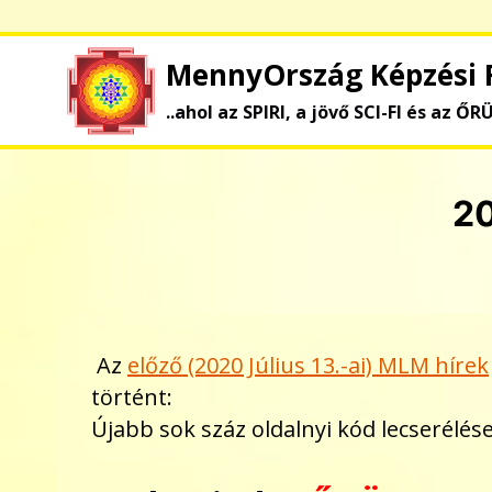
Skip
to
MennyOrszág Képzési 
content
..ahol az SPIRI, a jövő SCI-FI és az ŐR
20
Az
előző (2020 Július 13.-ai) MLM hírek
történt:
Újabb sok száz oldalnyi kód lecserélé