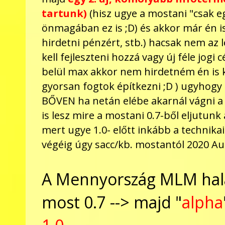
tartunk)
(hisz ugye a mostani "csak e
önmagában ez is ;D) és akkor már én 
hirdetni pénzért, stb.) hacsak nem az
kell fejleszteni hozzá vagy új féle jog
belül max akkor nem hirdetném én is k
gyorsan fogtok építkezni ;D ) ugyhogy m
BŐVEN ha netán elébe akarnál vágni a 
is lesz mire a mostani 0.7-ből eljutunk
mert ugye 1.0- előtt inkább a technikai
végéig úgy sacc/kb. mostantól 2020 Aug
A Mennyország MLM halad
most 0.7 --> majd "
alpha