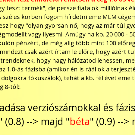
gy teszt termék", de persze fiatalok millióinak
is széles körben fogom hírdetni eme MLM cégem
 lesz hogy "olyan gyorsan nő, hogy az már túl g
i cégmodellt vagy ilyesmi. Amúgy ha kb. 20 000 -
ülön pénzért, de még alig több mint 100 előre
indezt csak azért írtam le előre, hogy azért tut
trendeknek, hogy nagy hálózatod lehessen, mer
 az 1.0-ás fázisba (amikor én is ráállok a terje
 dolgokra fókuszálok), tehát a kb. fél évet eme t
 8-tól::
ása verziószámokkal és fázis
" (0.8) --> majd "
béta
" (0.9) --