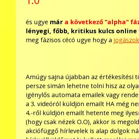
1.0
és ugye
már
a következő "alpha" fá
lényegi, főbb, kritikus kulcs
online
meg fázisos cécó ugye hogy a
jogászo
Amúgy sajna újabban az értékesítési tö
persze simán lehetne tolni hisz az oly
igénylős automata emailek vagy rendel
a 3. videóról küldjön emailt HA még nem 
4.-ről küldjön emailt hetente meg ilye
(hogy csak nézek O.O), akkor is megold
akciófüggő hírlevelek is alap dolgok ná