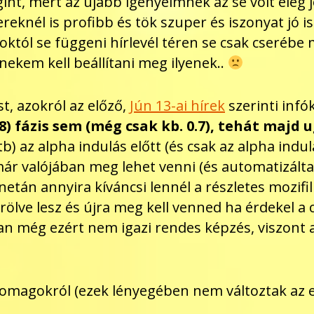
gint, mert az újabb igényeimnek az se volt elég 
reknél is profibb és tök szuper és iszonyat jó i
tól se függeni hírlevél téren se csak cserébe m
s nekem kell beállítani meg ilyenek..
t, azokról az előző,
Jún 13-ai hírek
szerinti infó
.8) fázis sem (még csak kb. 0.7), tehát ma
) az alpha indulás előtt (és csak az alpha indulá
már valójában meg lehet venni (és automatizált
etán annyira kíváncsi lennél a részletes mozifi
lve lesz és újra meg kell venned ha érdekel a c
san még ezért nem igazi rendes képzés, viszont a
csomagokról (ezek lényegében nem változtak az 