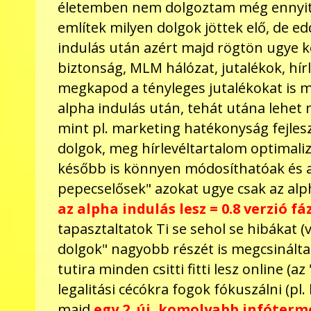
életemben nem dolgoztam még ennyit m
említek milyen dolgok jöttek elő, de e
indulás után azért majd rögtön ugye köz
biztonság, MLM hálózat, jutalékok, hír
megkapod a tényleges jutalékokat is 
alpha indulás után, tehát utána lehet
mint pl. marketing hatékonyság fejleszt
dolgok, meg hírlevéltartalom optimali
később is könnyen módosíthatóak és a 
pepecselősek" azokat ugye csak az alp
az alpha indulás lesz = 0.8 verzió fáz
tapasztaltatok Ti se sehol se hibákat 
dolgok" nagyobb részét is megcsinált
tutira minden csitti fitti lesz online (a
legalitási cécókra fogok fókuszálni (pl
majd
egy 2. új, komolyabb infótermé