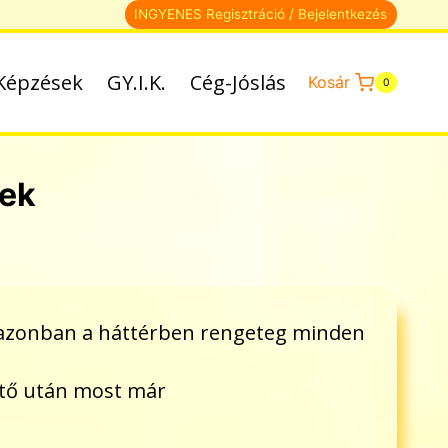
INGYENES Regisztráció / Bejelentkezés
Képzések
GY.I.K.
Cég-Jóslás
Kosár
0
rek
, azonban a háttérben rengeteg minden
zítő után most már