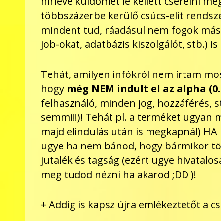
hírlevélküldőmet le kellett cserélni me
többszázerbe kerülő csúcs-elit rendsze
mindent tud, ráadásul nem fogok mások
job-okat, adatbázis kiszolgálót, stb.) i
Tehát, amilyen infókról nem írtam mos
hogy
még NEM indult el az alpha (0
felhasználó, minden jog, hozzáférés, stb
semmi!!)! Tehát pl. a terméket ugyan 
majd elindulás után is megkapnál) HA n
ugye ha nem bánod, hogy bármikor törö
jutalék és tagság (ezért ugye hivatalo
meg tudod nézni ha akarod ;DD )!
+ Addig is kapsz újra emlékeztetőt a 