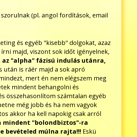
szorulnak (pl. angol fordítások, email
keting és egyéb "kisebb" dolgokat, azaz
ni majd, viszont sok időt igényelnek,
 az "alpha" fázisú indulás utánra,
 után is ráér majd a sok apró
ni mindezt, mert én nem elégszem meg
retek mindent behangolni és
 és összehasonlítom számtalan egyéb
ehetne még jobb és ha nem vagyok
os akkor ha kell napokig csak arról
 mindent "bolondbiztos"-ra
e bevételed múlna rajta!!!
Eskü