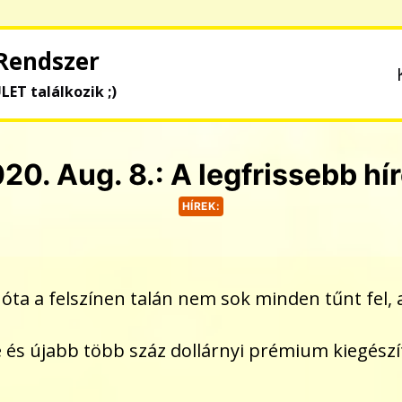
Rendszer
ÜLET találkozik ;)
20. Aug. 8.: A legfrissebb hí
HÍREK:
óta a felszínen talán nem sok minden tűnt fel
se és újabb több száz dollárnyi prémium kiegés