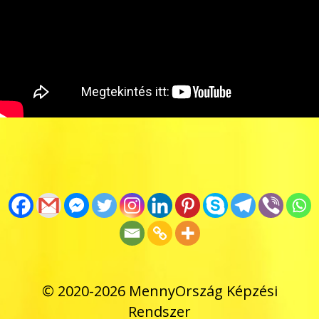
© 2020-2026 MennyOrszág Képzési
Rendszer