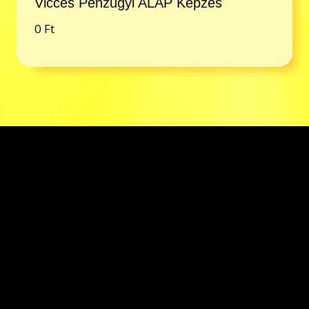
Vicces Pénzügyi ALAP Képzés
0
Ft