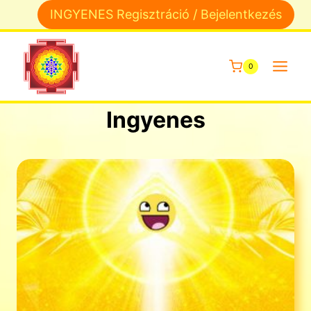
Skip
INGYENES Regisztráció / Bejelentkezés
to
content
0
Ingyenes