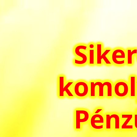
Skip
to
content
Siker
komol
Pénzü