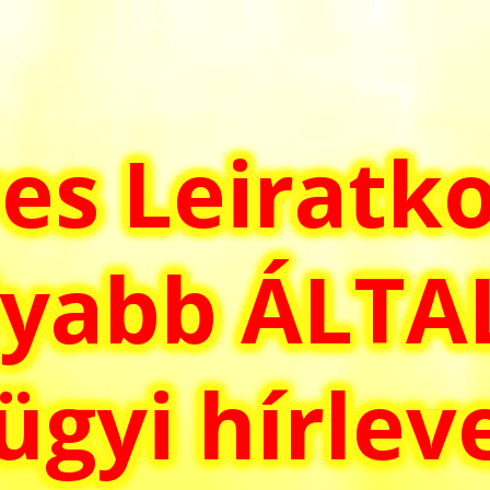
es Leiratk
yabb ÁLT
gyi hírlev