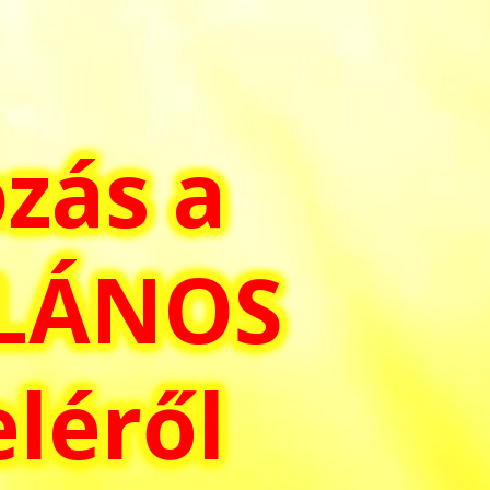
ozás a
ALÁNOS
eléről